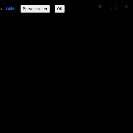
ies.
Suite...
Personnaliser
OK
Nos activités
Adhérer/faire un don
Liens
▼
▼