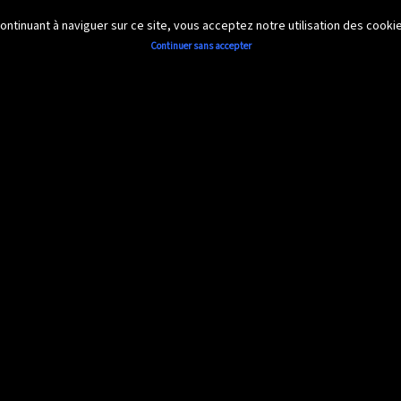
 continuant à naviguer sur ce site, vous acceptez notre utilisation des cook
Continuer sans accepter
Accueil
Découvrir
Documents
photos
▼
▼
diaporama 2013