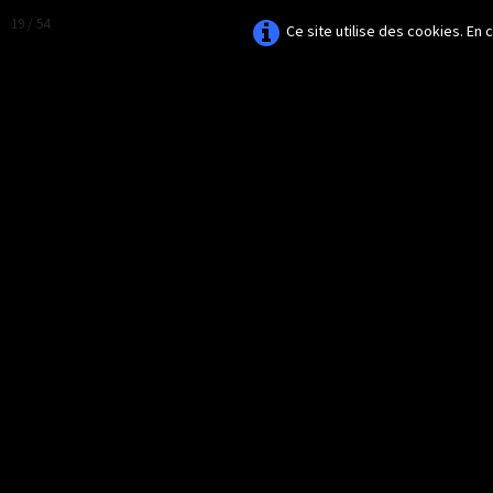
19 / 54
Ce site utilise des cookies. En
AMAZONA-
GUADELOUPE.COM
Le site ornithologique de Guadeloupe
Français
▼