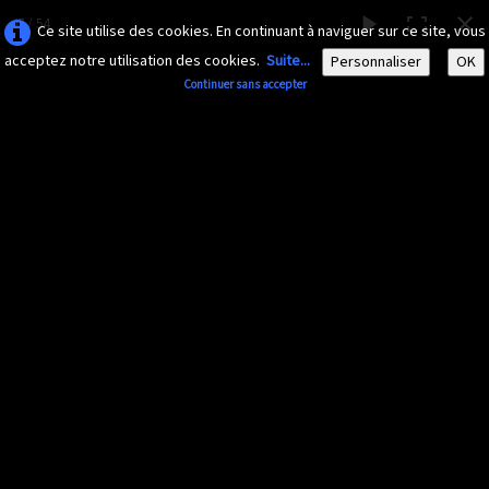
47 / 54
Ce site utilise des cookies. En continuant à naviguer sur ce site, vous
acceptez notre utilisation des cookies.
Suite...
Personnaliser
OK
Continuer sans accepter
AMAZONA-
GUADELOUPE.COM
Le site ornithologique de Guadeloupe
Français
▼
Accueil
Découvrir
▼
diaporama 2013
Documents
▼