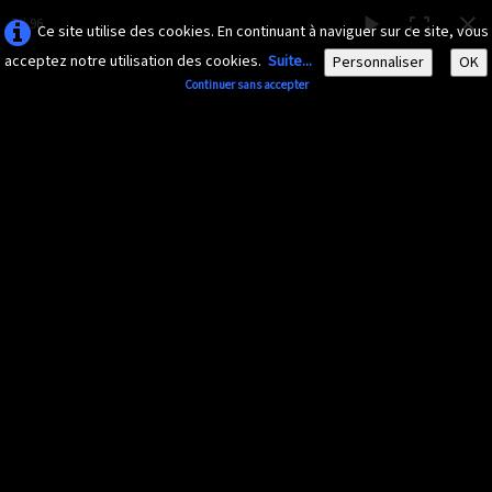
7 / 96
Ce site utilise des cookies. En continuant à naviguer sur ce site, vous
acceptez notre utilisation des cookies.
Suite...
Personnaliser
OK
Continuer sans accepter
AMAZONA-
GUADELOUPE.COM
Le site ornithologique de Guadeloupe
Français
▼
Accueil
Découvrir
▼
Diaporama 2014
Documents
▼