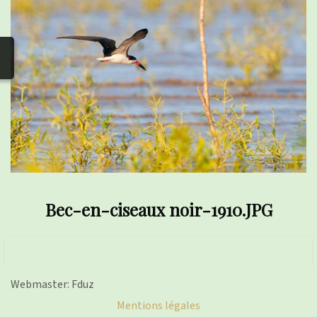
photos
▼
Nos activités
▼
Adhérer/faire un don
Liens
Bec-en-ciseaux noir-1910.JPG
Webmaster: Fduz
Mentions légales