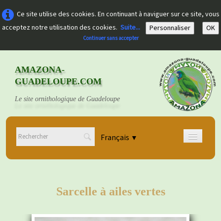
Ce site utilise des cookies. En continuant à naviguer sur ce site, vous
acceptez notre utilisation des cookies.
Suite...
Personnaliser
OK
Continuer sans accepter
AMAZONA-
GUADELOUPE.COM
Le site ornithologique de Guadeloupe
Français
▼
Accueil
Découvrir
▼
Sarcelle à ailes vertes
Documents
▼