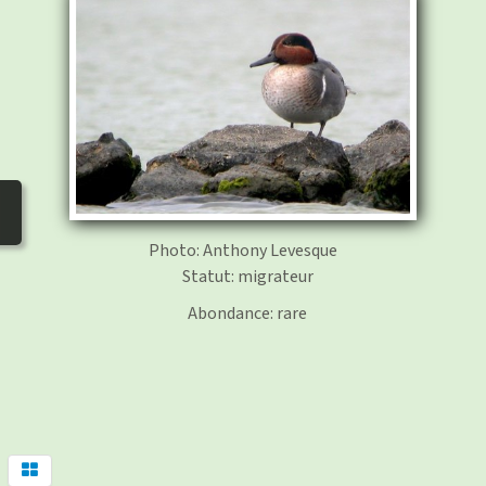
photos
▼
Nos activités
▼
Adhérer/faire un don
Liens
Photo: Anthony Levesque
Statut: migrateur
Abondance: rare