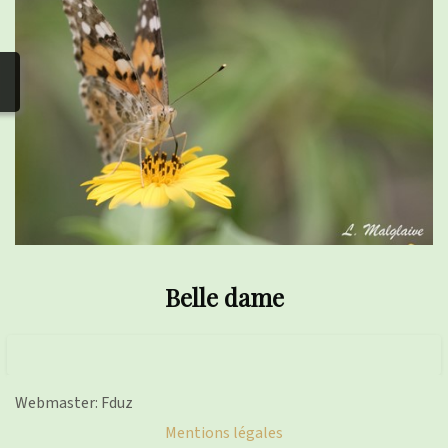
photos
▼
Nos activités
▼
Adhérer/faire un don
Liens
Belle dame
Webmaster: Fduz
Mentions légales