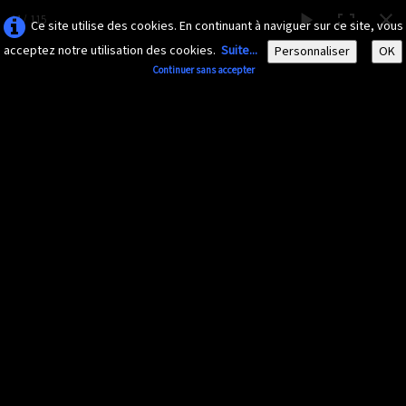
44 / 115
Ce site utilise des cookies. En continuant à naviguer sur ce site, vous
acceptez notre utilisation des cookies.
Suite...
Personnaliser
OK
Continuer sans accepter
AMAZONA-
GUADELOUPE.COM
Le site ornithologique de Guadeloupe
Français
▼
Accueil
Découvrir
▼
Papillons
Documents
▼